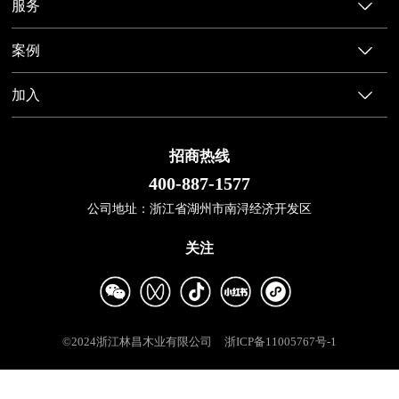
服务
案例
加入
招商热线
400-887-1577
公司地址：浙江省湖州市南浔经济开发区
关注
©2024浙江林昌木业有限公司
浙ICP备11005767号-1